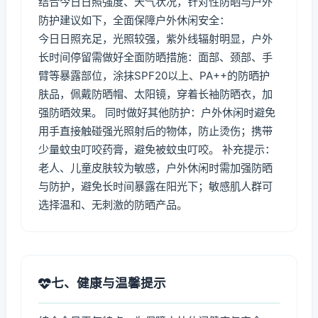
结合今日日照强度、天气状况，针对性防晒与户外
防护建议如下，全面保障户外休闲安全：
今日日照充足，光照较强，紫外线辐射明显，户外
长时间停留需做好全面防晒措施：面部、颈部、手
臂等暴露部位，涂抹SPF20以上、PA++的防晒护
肤品，佩戴防晒帽、太阳镜，穿着长袖防晒衣，加
强防晒效果。 同时做好其他防护：户外休闲时避免
用手直接触碰强光照射后的物体，防止烫伤；携带
少量蚊虫叮咬药膏，避免被蚊虫叮咬。 补充提示：
老人、儿童皮肤较为敏感，户外休闲时需加强防晒
与防护，避免长时间暴露在阳光下；敏感肌人群可
选择温和、无刺激的防晒产品。
七、健康与温馨提示