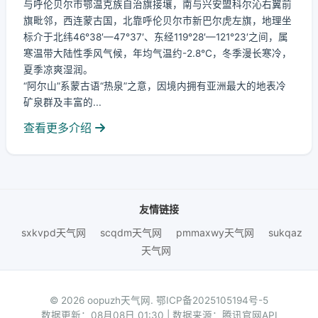
与呼伦贝尔市鄂温克族自治旗接壤，南与兴安盟科尔沁右翼前
旗毗邻，西连蒙古国，北靠呼伦贝尔市新巴尔虎左旗，地理坐
标介于北纬46°38′—47°37′、东经119°28′—121°23′之间，属
寒温带大陆性季风气候，年均气温约-2.8℃，冬季漫长寒冷，
夏季凉爽湿润。
“阿尔山”系蒙古语“热泉”之意，因境内拥有亚洲最大的地表冷
矿泉群及丰富的...
查看更多介绍
友情链接
sxkvpd天气网
scqdm天气网
pmmaxwy天气网
sukqaz
天气网
© 2026 oopuzh天气网.
鄂ICP备2025105194号-5
数据更新：08月08日 01:30 | 数据来源：腾讯官网API