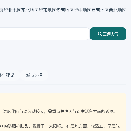
页
华北地区
东北地区
华东地区
华南地区
华中地区
西南地区
西北地区
查询天气
养生建议
城市选择
达12℃，湿度伴随气温波动较大，需重点关注天气对生活各方面的影响。
A+的防晒护肤品，戴帽子、太阳镜。 在晨练方面，较适宜，早晨气