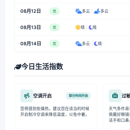
08月12日
多云
|
多云
优
08月13日
晴
|
晴
优
08月14日
多云
|
晴
优
今日生活指数
空调开启
过
部分时间开启
您将感到些燥热，建议您在适当的时候
天气条件易
开启制冷空调来降低温度，以免中暑。
佩戴好眼镜
洁手和口鼻