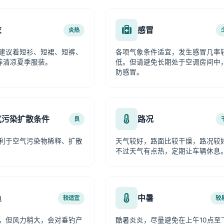
衣
感冒
炎热
建议着短衫、短裙、短裤、
各项气象条件适宜，发生感冒几率
等清凉夏季服装。
低。但请避免长期处于空调房间中
防感冒。
气污染扩散条件
路况
良
利于空气污染物稀释、扩散
天气较好，路面比较干燥，路况较
不过天气有点热，定期让车辆休息
鱼
中暑
较适宜
较
，但风力稍大，会对垂钓产
酷暑炎炎，尽量避免在上午10点至