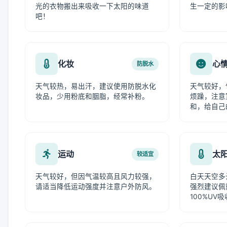
光的衣物搬出来吸收一下太阳的味道
生一定的影
吧！
化妆
心
防脱水
天气较热，易出汗，建议使用防脱水化
天气较好，
妆品，少用粉底和胭脂，经常补粉。
烦躁，注意
和，给自己
运动
太
较适宜
天气较好，但因气温较高且风力较强，
白天天空多
请适当降低运动强度并注意户外防风。
强烈建议佩
100%UV