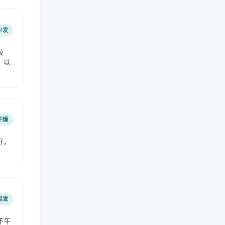
少发
较
，以
干燥
好，
。
易发
下午