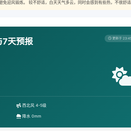
避免迎风锻炼。 较不舒适，白天天气多云，同时会感到有些热，不很舒适
与7天预报
更新于 23:4
西北风 4-5级
降水 0mm