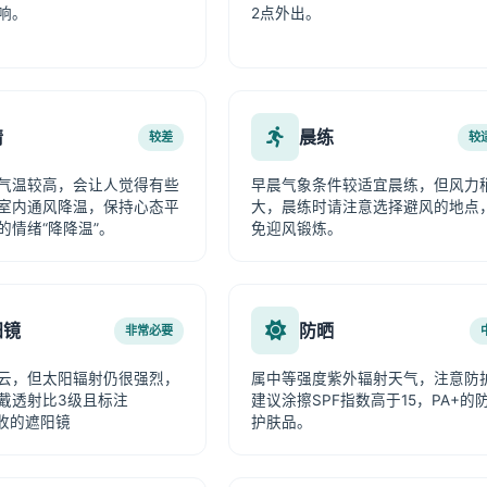
响。
2点外出。
情
晨练
较差
较
气温较高，会让人觉得有些
早晨气象条件较适宜晨练，但风力
室内通风降温，保持心态平
大，晨练时请注意选择避风的地点
的情绪“降降温”。
免迎风锻炼。
阳镜
防晒
非常必要
云，但太阳辐射仍很强烈，
属中等强度紫外辐射天气，注意防
戴透射比3级且标注
建议涂擦SPF指数高于15，PA+的
吸收的遮阳镜
护肤品。