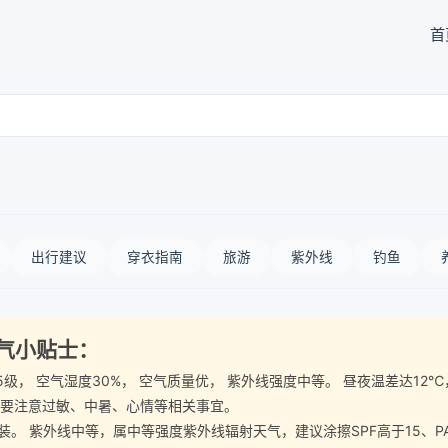
首
出行建议
穿衣指南
旅游
紫外线
钓鱼
天气小贴士：
风4-5级， 空气湿度30%， 空气质量优， 紫外线强度中等。 昼夜温差
需要注意过敏、中暑、心情等相关事宜。
 紫外线中等，属中等强度紫外线辐射天气，建议涂擦SPF高于15、P