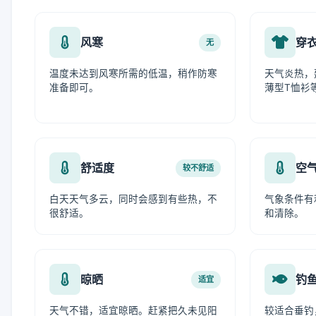
风寒
穿
无
温度未达到风寒所需的低温，稍作防寒
天气炎热，
准备即可。
薄型T恤衫
舒适度
空
较不舒适
白天天气多云，同时会感到有些热，不
气象条件有
很舒适。
和清除。
晾晒
钓
适宜
天气不错，适宜晾晒。赶紧把久未见阳
较适合垂钓