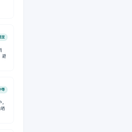
适宜
稍
，避
中等
护，
防晒