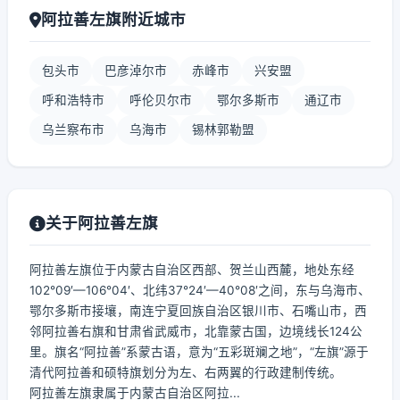
阿拉善左旗附近城市
包头市
巴彦淖尔市
赤峰市
兴安盟
呼和浩特市
呼伦贝尔市
鄂尔多斯市
通辽市
乌兰察布市
乌海市
锡林郭勒盟
关于阿拉善左旗
阿拉善左旗位于内蒙古自治区西部、贺兰山西麓，地处东经
102°09′—106°04′、北纬37°24′—40°08′之间，东与乌海市、
鄂尔多斯市接壤，南连宁夏回族自治区银川市、石嘴山市，西
邻阿拉善右旗和甘肃省武威市，北靠蒙古国，边境线长124公
里。旗名“阿拉善”系蒙古语，意为“五彩斑斓之地”，“左旗”源于
清代阿拉善和硕特旗划分为左、右两翼的行政建制传统。
阿拉善左旗隶属于内蒙古自治区阿拉...