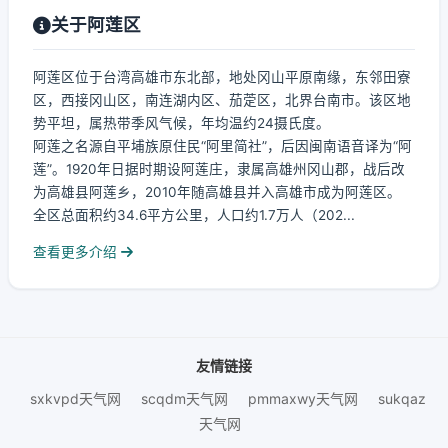
关于阿莲区
阿莲区位于台湾高雄市东北部，地处冈山平原南缘，东邻田寮
区，西接冈山区，南连湖内区、茄萣区，北界台南市。该区地
势平坦，属热带季风气候，年均温约24摄氏度。
阿莲之名源自平埔族原住民“阿里简社”，后因闽南语音译为“阿
莲”。1920年日据时期设阿莲庄，隶属高雄州冈山郡，战后改
为高雄县阿莲乡，2010年随高雄县并入高雄市成为阿莲区。
全区总面积约34.6平方公里，人口约1.7万人（202...
查看更多介绍
友情链接
sxkvpd天气网
scqdm天气网
pmmaxwy天气网
sukqaz
天气网