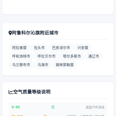
阿鲁科尔沁旗附近城市
阿拉善盟
包头市
巴彦淖尔市
兴安盟
呼和浩特市
呼伦贝尔市
鄂尔多斯市
通辽市
乌兰察布市
乌海市
锡林郭勒盟
空气质量等级说明
0-50
优
适宜户外活动