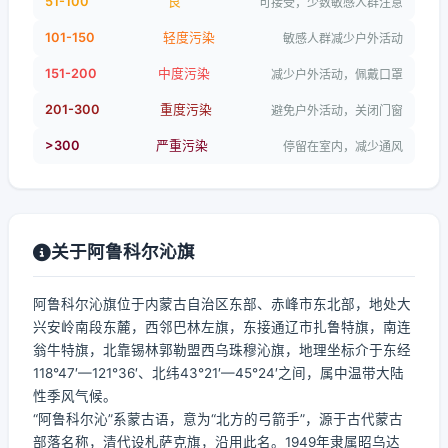
51-100
良
可接受，少数敏感人群注意
101-150
轻度污染
敏感人群减少户外活动
151-200
中度污染
减少户外活动，佩戴口罩
201-300
重度污染
避免户外活动，关闭门窗
>300
严重污染
停留在室内，减少通风
关于阿鲁科尔沁旗
阿鲁科尔沁旗位于内蒙古自治区东部、赤峰市东北部，地处大
兴安岭南段东麓，西邻巴林左旗，东接通辽市扎鲁特旗，南连
翁牛特旗，北靠锡林郭勒盟西乌珠穆沁旗，地理坐标介于东经
118°47′—121°36′、北纬43°21′—45°24′之间，属中温带大陆
性季风气候。
“阿鲁科尔沁”系蒙古语，意为“北方的弓箭手”，源于古代蒙古
部落名称，清代设札萨克旗，沿用此名。1949年隶属昭乌达