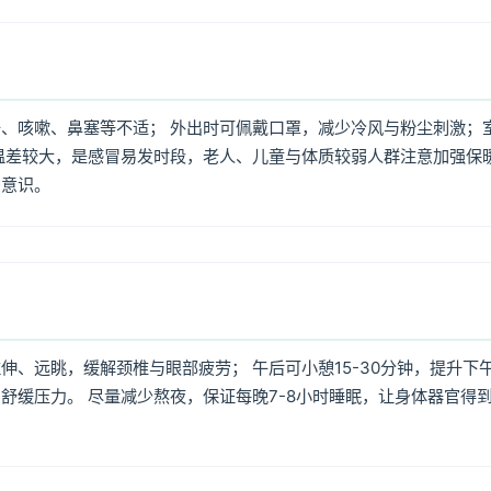
、咳嗽、鼻塞等不适； 外出时可佩戴口罩，减少冷风与粉尘刺激；
温差较大，是感冒易发时段，老人、儿童与体质较弱人群注意加强保
护意识。
、远眺，缓解颈椎与眼部疲劳； 午后可小憩15-30分钟，提升下
舒缓压力。 尽量减少熬夜，保证每晚7-8小时睡眠，让身体器官得