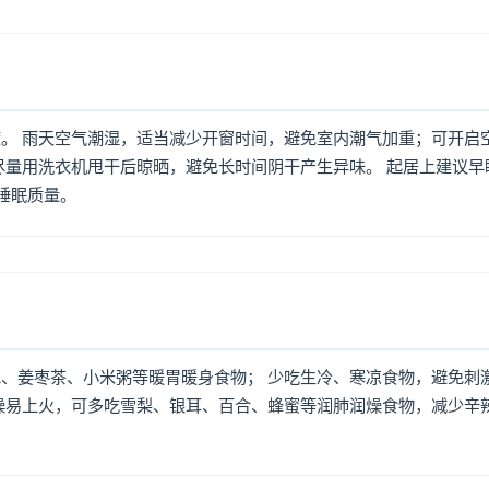
。 雨天空气潮湿，适当减少开窗时间，避免室内潮气加重；可开启
尽量用洗衣机甩干后晾晒，避免长时间阴干产生异味。 起居上建议早
高睡眠质量。
、姜枣茶、小米粥等暖胃暖身食物； 少吃生冷、寒凉食物，避免刺
燥易上火，可多吃雪梨、银耳、百合、蜂蜜等润肺润燥食物，减少辛