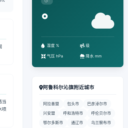
:
°
湿度 %
级
润
气压 hPa
降水 mm
阿鲁科尔沁旗附近城市
适当
阿拉善盟
包头市
巴彦淖尔市
水喷
兴安盟
呼和浩特市
呼伦贝尔市
鄂尔多斯市
通辽市
乌兰察布市