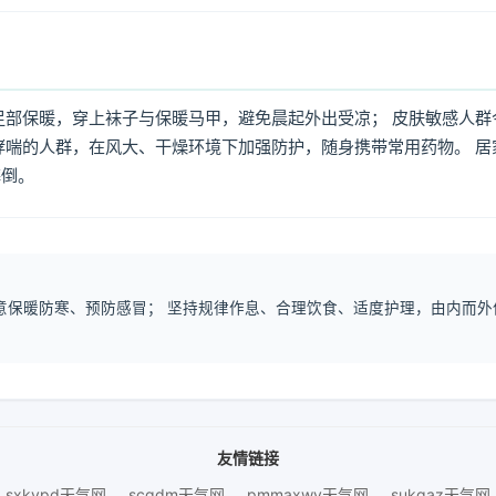
足部保暖，穿上袜子与保暖马甲，避免晨起外出受凉； 皮肤敏感人群
哮喘的人群，在风大、干燥环境下加强防护，随身携带常用药物。 居
摔倒。
注意保暖防寒、预防感冒； 坚持规律作息、合理饮食、适度护理，由内而外
友情链接
sxkvpd天气网
scqdm天气网
pmmaxwy天气网
sukqaz天气网