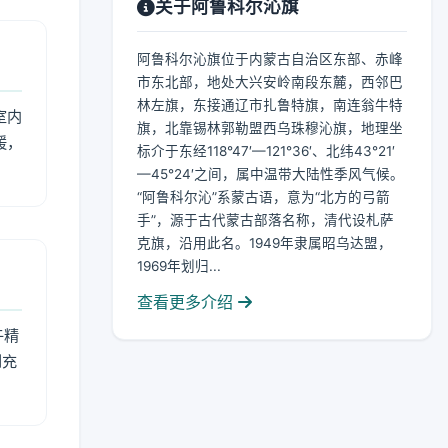
关于阿鲁科尔沁旗
阿鲁科尔沁旗位于内蒙古自治区东部、赤峰
市东北部，地处大兴安岭南段东麓，西邻巴
林左旗，东接通辽市扎鲁特旗，南连翁牛特
室内
旗，北靠锡林郭勒盟西乌珠穆沁旗，地理坐
暖，
标介于东经118°47′—121°36′、北纬43°21′
—45°24′之间，属中温带大陆性季风气候。
“阿鲁科尔沁”系蒙古语，意为“北方的弓箭
手”，源于古代蒙古部落名称，清代设札萨
克旗，沿用此名。1949年隶属昭乌达盟，
1969年划归...
查看更多介绍
午精
到充