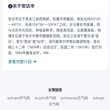
关于安达市
安达市位于黑龙江省西南部，松嫩平原腹地，地处北纬45°20′
—46°13′、东经124°36′—125°47′之间，东与肇东市接壤，西
与大庆市大同区、林甸县毗邻，南连青冈县，北靠肇源县，地
理区位居于哈大齐都市圈辐射范围。安达之名源于蒙古语“谙
达”，意为“朋友”或“伙伴”，清代属郭尔罗斯后旗游牧地，清光
绪三十二年（1906年）设安达厅，民国二年（1913年）改厅为
县，1982年撤县设市，199...
查看完整介绍
友情链接
sxkvpd天气网
scqdm天气网
pmmaxwy天气网
sukqaz
天气网