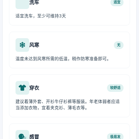
洗车
适宜
适宜洗车，至少可维持3天
风寒
无
温度未达到风寒所需的低温，稍作防寒准备即可。
穿衣
较舒适
建议着薄外套、开衫牛仔衫裤等服装。年老体弱者应适
当添加衣物，宜着夹克衫、薄毛衣等。
感冒
极易发