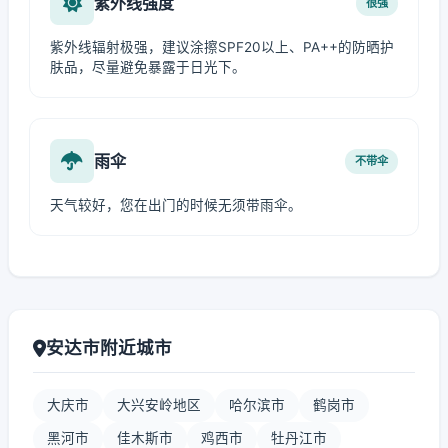
紫外线强度
很强
紫外线辐射极强，建议涂擦SPF20以上、PA++的防晒护
肤品，尽量避免暴露于日光下。
雨伞
不带伞
天气较好，您在出门的时候无须带雨伞。
安达市附近城市
大庆市
大兴安岭地区
哈尔滨市
鹤岗市
黑河市
佳木斯市
鸡西市
牡丹江市