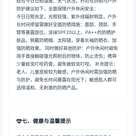
结合今日日照强度、天气状况，针对性防晒与户外
防护建议如下，全面保障户外休闲安全：
今日日照充足，光照较强，紫外线辐射明显，户外
长时间停留需做好全面防晒措施：面部、颈部、手
臂等暴露部位，涂抹SPF20以上、PA++的防晒护
肤品，佩戴防晒帽、太阳镜，穿着长袖防晒衣，加
强防晒效果。 同时做好其他防护：户外休闲时避免
用手直接触碰强光照射后的物体，防止烫伤；携带
少量蚊虫叮咬药膏，避免被蚊虫叮咬。 补充提示：
老人、儿童皮肤较为敏感，户外休闲时需加强防晒
与防护，避免长时间暴露在阳光下；敏感肌人群可
选择温和、无刺激的防晒产品。
七、健康与温馨提示