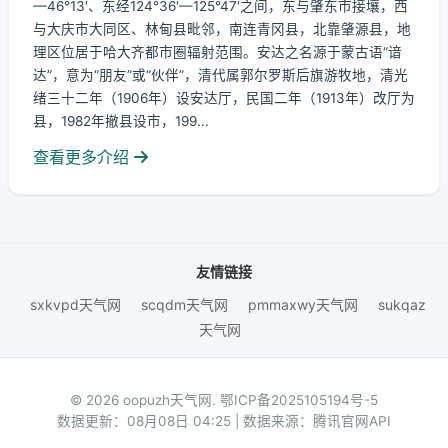
—46°13′、东经124°36′—125°47′之间，东与肇东市接壤，西
与大庆市大同区、林甸县毗邻，南连青冈县，北靠肇源县，地
理区位居于哈大齐都市圈辐射范围。安达之名源于蒙古语“谙
达”，意为“朋友”或“伙伴”，清代属郭尔罗斯后旗游牧地，清光
绪三十二年（1906年）设安达厅，民国二年（1913年）改厅为
县，1982年撤县设市，199...
查看更多介绍
友情链接
sxkvpd天气网
scqdm天气网
pmmaxwy天气网
sukqaz
天气网
© 2026 oopuzh天气网.
鄂ICP备2025105194号-5
数据更新：08月08日 04:25 | 数据来源：腾讯官网API