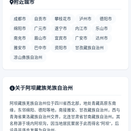
附近城市
成都市
自贡市
攀枝花市
泸州市
德阳市
绵阳市
广元市
遂宁市
内江市
乐山市
南充市
眉山市
宜宾市
广安市
达州市
雅安市
巴中市
资阳市
甘孜藏族自治州
凉山彝族自治州
关于阿坝藏族羌族自治州
阿坝藏族羌族自治州位于四川省西北部，地处青藏高原东南
缘，东邻绵阳、德阳等地，南接雅安、甘孜藏族自治州，西与
青海省果洛藏族自治州交界，北连甘肃省甘南藏族自治州。其
名称源于境内阿坝沟，因当地居民聚居于此而得名“阿坝”，后
设县并逐步发展为自治州。