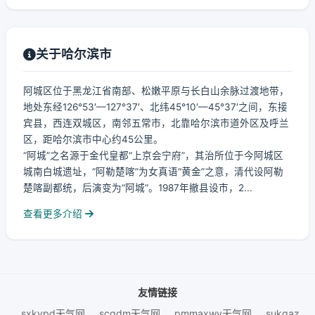
关于哈尔滨市
阿城区位于黑龙江省南部、松嫩平原与长白山余脉过渡地带，
地处东经126°53′—127°37′、北纬45°10′—45°37′之间，东接
宾县，西连双城区，南邻五常市，北靠哈尔滨市道外区及呼兰
区，距哈尔滨市中心约45公里。
“阿城”之名源于金代皇都“上京会宁府”，其治所位于今阿城区
城南白城遗址，“阿勒楚喀”为女真语“黄金”之意，清代设阿勒
楚喀副都统，后演变为“阿城”。1987年撤县设市，2...
查看更多介绍
友情链接
sxkvpd天气网
scqdm天气网
pmmaxwy天气网
sukqaz