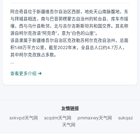
阿合奇县位于新疆维吾尔自治区西部，地处天山南脉腹地，东
与拜城县相连，南与巴音郭楞蒙古自治州的轮台县、库车市接
壤，西与乌什县毗邻，北与吉尔吉斯斯坦共和国交界。其名称
源自柯尔克孜语“阿克奇”，意为“白色的山崖”。
该县隶属于新疆维吾尔自治区克孜勒苏柯尔克孜自治州，总面
积1.68万平方公里，截至2022年末，全县总人口约4.7万人，
其中柯尔克孜族占多数。
...
查看更多介绍
友情链接
sxkvpd天气网
scqdm天气网
pmmaxwy天气网
sukqaz
天气网