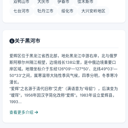
双鸭山市
大庆市
伊春市
佳木斯市
七台河市
牡丹江市
绥化市
大兴安岭地区
关于黑河市
爱辉区位于黑龙江省西北部，地处黑龙江中游右岸，北与俄罗
斯阿穆尔州隔江相望，边境线长138公里，是中俄边境重要口
岸区域。地理坐标介于东经126°09′—127°50′、北纬49°03′—
50°33′之间，属寒温带大陆性季风气候，四季分明，冬季寒冷
漫长。
“爱辉”之名源于清代旧称“艾虎”（满语意为“母貂”），后演变为
“瑷珲”，1956年因汉字简化改称“爱辉”。1983年设立爱辉县，
1993...
查看更多介绍