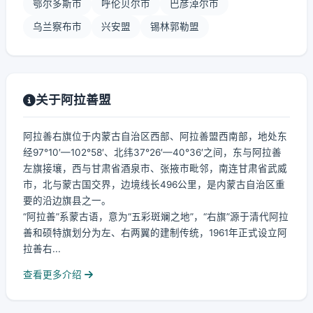
鄂尔多斯市
呼伦贝尔市
巴彦淖尔市
乌兰察布市
兴安盟
锡林郭勒盟
关于阿拉善盟
阿拉善右旗位于内蒙古自治区西部、阿拉善盟西南部，地处东
经97°10′—102°58′、北纬37°26′—40°36′之间，东与阿拉善
左旗接壤，西与甘肃省酒泉市、张掖市毗邻，南连甘肃省武威
市，北与蒙古国交界，边境线长496公里，是内蒙古自治区重
要的沿边旗县之一。
“阿拉善”系蒙古语，意为“五彩斑斓之地”，“右旗”源于清代阿拉
善和硕特旗划分为左、右两翼的建制传统，1961年正式设立阿
拉善右...
查看更多介绍