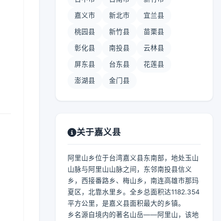
嘉义市
新北市
宜兰县
桃园县
新竹县
苗栗县
彰化县
南投县
云林县
屏东县
台东县
花莲县
澎湖县
金门县
关于嘉义县
阿里山乡位于台湾嘉义县东南部，地处玉山
山脉与阿里山山脉之间，东邻南投县信义
乡，西接番路乡、梅山乡，南连高雄市那玛
夏区，北靠水里乡。全乡总面积达1182.354
平方公里，是嘉义县面积最大的乡镇。
乡名源自境内的著名山岳——阿里山，该地