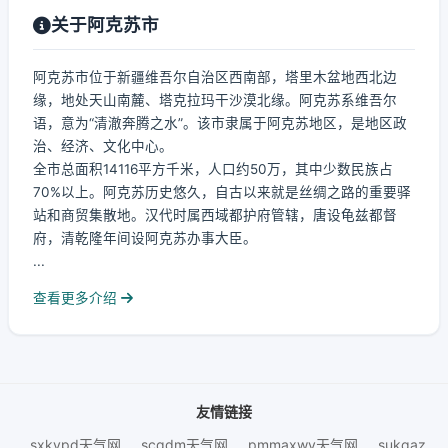
关于阿克苏市
阿克苏市位于新疆维吾尔自治区西南部，塔里木盆地西北边
缘，地处天山南麓、塔克拉玛干沙漠北缘。阿克苏系维吾尔
语，意为“清澈奔腾之水”。该市隶属于阿克苏地区，是地区政
治、经济、文化中心。
全市总面积14116平方千米，人口约50万，其中少数民族占
70%以上。阿克苏历史悠久，自古以来就是丝绸之路的重要驿
站和商贸集散地。汉代时属西域都护府管辖，唐设龟兹都督
府，清乾隆年间设阿克苏办事大臣。
...
查看更多介绍
友情链接
sxkvpd天气网
scqdm天气网
pmmaxwy天气网
sukqaz