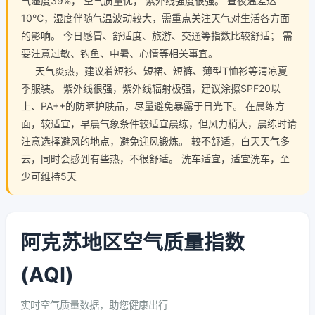
气湿度39%， 空气质量优， 紫外线强度很强。 昼夜温差达
10℃，湿度伴随气温波动较大，需重点关注天气对生活各方面
的影响。 今日感冒、舒适度、旅游、交通等指数比较舒适； 需
要注意过敏、钓鱼、中暑、心情等相关事宜。
天气炎热，建议着短衫、短裙、短裤、薄型T恤衫等清凉夏
季服装。 紫外线很强，紫外线辐射极强，建议涂擦SPF20以
上、PA++的防晒护肤品，尽量避免暴露于日光下。 在晨练方
面，较适宜，早晨气象条件较适宜晨练，但风力稍大，晨练时请
注意选择避风的地点，避免迎风锻炼。 较不舒适，白天天气多
云，同时会感到有些热，不很舒适。 洗车适宜，适宜洗车，至
少可维持5天
阿克苏地区空气质量指数
(AQI)
实时空气质量数据，助您健康出行