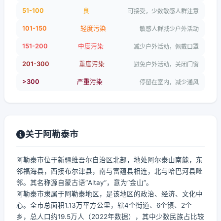
51-100
良
可接受，少数敏感人群注意
101-150
轻度污染
敏感人群减少户外活动
151-200
中度污染
减少户外活动，佩戴口罩
201-300
重度污染
避免户外活动，关闭门窗
>300
严重污染
停留在室内，减少通风
关于阿勒泰市
阿勒泰市位于新疆维吾尔自治区北部，地处阿尔泰山南麓，东
邻福海县，西接布尔津县，南与富蕴县相连，北与哈巴河县毗
邻。其名称源自蒙古语“Altay”，意为“金山”。
阿勒泰市隶属于阿勒泰地区，是该地区的政治、经济、文化中
心。全市总面积1.13万平方公里，辖4个街道、6个镇、2个
乡，总人口约19.5万人（2022年数据），其中少数民族占比较