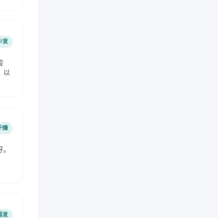
少发
较
，以
干燥
好。
易发