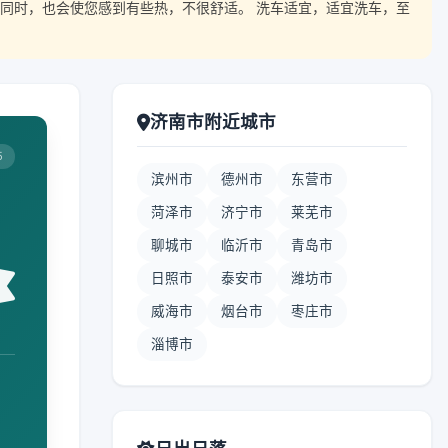
同时，也会使您感到有些热，不很舒适。 洗车适宜，适宜洗车，至
济南市附近城市
5
滨州市
德州市
东营市
菏泽市
济宁市
莱芜市
聊城市
临沂市
青岛市
日照市
泰安市
潍坊市
威海市
烟台市
枣庄市
淄博市