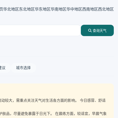
页
华北地区
东北地区
华东地区
华南地区
华中地区
西南地区
西北地区
查询天气
建议
城市选择
气温波动较大，需重点关注天气对生活各方面的影响。 今日感冒、舒适
晒护肤品，尽量避免暴露于日光下。 在晨练方面，较适宜，早晨气象