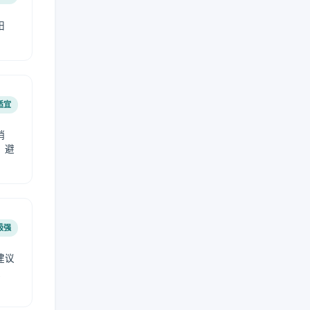
阳
适宜
稍
，避
极强
建议
肤