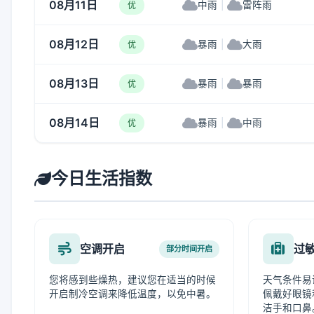
08月11日
中雨
|
雷阵雨
优
08月12日
暴雨
|
大雨
优
08月13日
暴雨
|
暴雨
优
08月14日
暴雨
|
中雨
优
今日生活指数
空调开启
过
部分时间开启
您将感到些燥热，建议您在适当的时候
天气条件易
开启制冷空调来降低温度，以免中暑。
佩戴好眼镜
洁手和口鼻