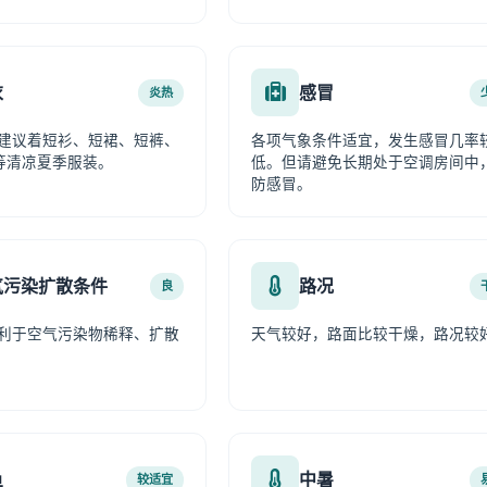
衣
感冒
炎热
建议着短衫、短裙、短裤、
各项气象条件适宜，发生感冒几率
等清凉夏季服装。
低。但请避免长期处于空调房间中
防感冒。
气污染扩散条件
路况
良
利于空气污染物稀释、扩散
天气较好，路面比较干燥，路况较
鱼
中暑
较适宜