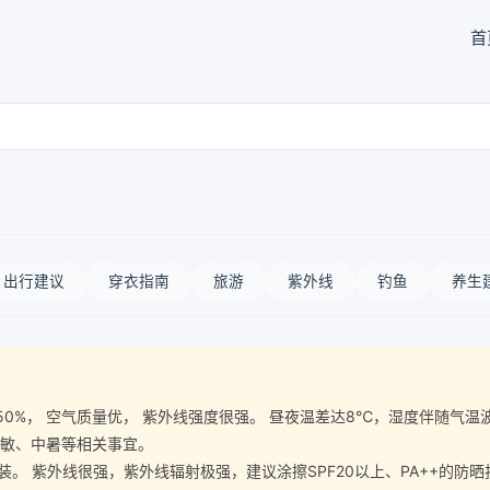
首
出行建议
穿衣指南
旅游
紫外线
钓鱼
养生
气湿度50%， 空气质量优， 紫外线强度很强。 昼夜温差达8℃，湿度伴随
过敏、中暑等相关事宜。
 紫外线很强，紫外线辐射极强，建议涂擦SPF20以上、PA++的防