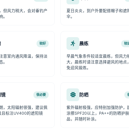
，但风力稍大，会对垂钓产
夏日炎炎，到户外要配搭帽子和遮
响。
伞。
情
晨练
较好
较
注意室内通风降温，保持淡
早晨气象条件较适宜晨练，但风力
态。
大，晨练时请注意选择避风的地点
免迎风锻炼。
阳镜
防晒
很必要
朗，太阳辐射很强，建议佩
紫外辐射极强，应特别加强防护，
级且标注UV400的遮阳镜
涂擦SPF20以上，PA++的防晒护
品，并随时补涂。