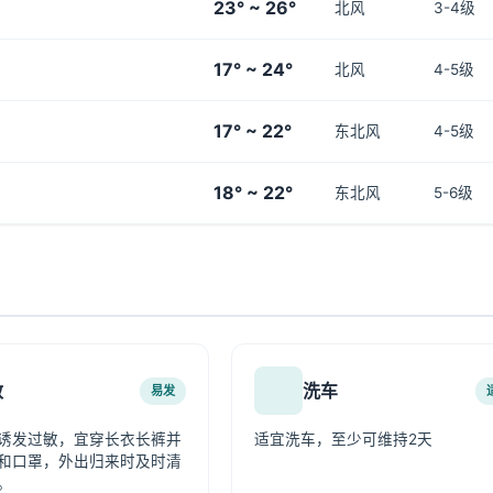
23° ~ 26°
北风
3-4级
17° ~ 24°
北风
4-5级
17° ~ 22°
东北风
4-5级
18° ~ 22°
东北风
5-6级
敏
洗车
易发
诱发过敏，宜穿长衣长裤并
适宜洗车，至少可维持2天
和口罩，外出归来时及时清
。