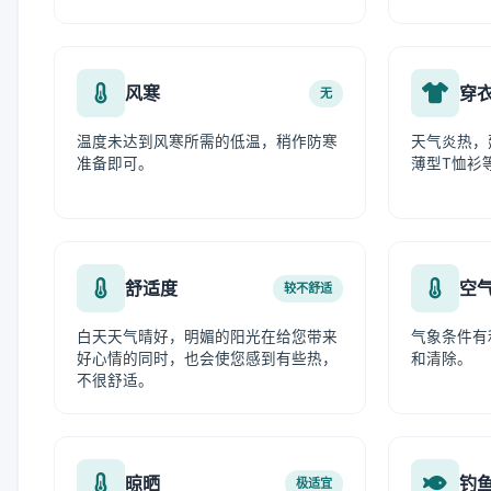
风寒
穿
无
温度未达到风寒所需的低温，稍作防寒
天气炎热，
准备即可。
薄型T恤衫
舒适度
空
较不舒适
白天天气晴好，明媚的阳光在给您带来
气象条件有
好心情的同时，也会使您感到有些热，
和清除。
不很舒适。
晾晒
钓
极适宜