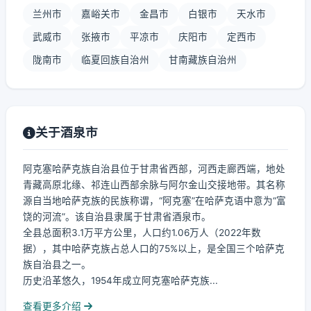
兰州市
嘉峪关市
金昌市
白银市
天水市
武威市
张掖市
平凉市
庆阳市
定西市
陇南市
临夏回族自治州
甘南藏族自治州
关于酒泉市
阿克塞哈萨克族自治县位于甘肃省西部，河西走廊西端，地处
青藏高原北缘、祁连山西部余脉与阿尔金山交接地带。其名称
源自当地哈萨克族的民族称谓，“阿克塞”在哈萨克语中意为“富
饶的河流”。该自治县隶属于甘肃省酒泉市。
全县总面积3.1万平方公里，人口约1.06万人（2022年数
据），其中哈萨克族占总人口的75%以上，是全国三个哈萨克
族自治县之一。
历史沿革悠久，1954年成立阿克塞哈萨克族...
查看更多介绍