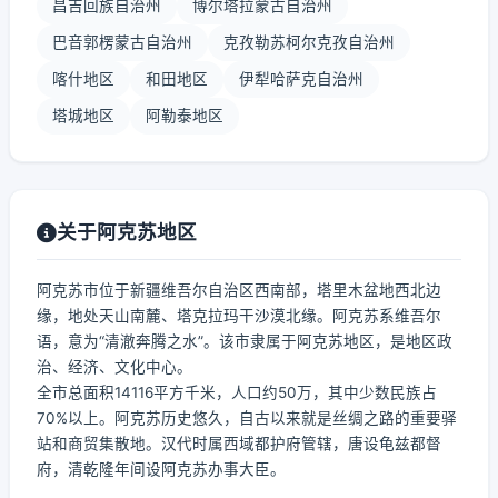
昌吉回族自治州
博尔塔拉蒙古自治州
巴音郭楞蒙古自治州
克孜勒苏柯尔克孜自治州
喀什地区
和田地区
伊犁哈萨克自治州
塔城地区
阿勒泰地区
关于阿克苏地区
阿克苏市位于新疆维吾尔自治区西南部，塔里木盆地西北边
缘，地处天山南麓、塔克拉玛干沙漠北缘。阿克苏系维吾尔
语，意为“清澈奔腾之水”。该市隶属于阿克苏地区，是地区政
治、经济、文化中心。
全市总面积14116平方千米，人口约50万，其中少数民族占
70%以上。阿克苏历史悠久，自古以来就是丝绸之路的重要驿
站和商贸集散地。汉代时属西域都护府管辖，唐设龟兹都督
府，清乾隆年间设阿克苏办事大臣。
...