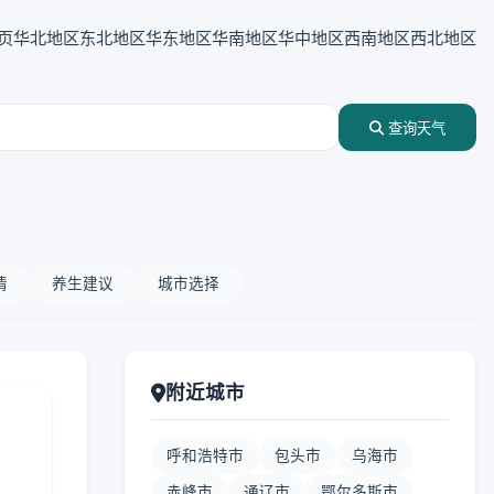
页
华北地区
东北地区
华东地区
华南地区
华中地区
西南地区
西北地区
查询天气
情
养生建议
城市选择
附近城市
呼和浩特市
包头市
乌海市
赤峰市
通辽市
鄂尔多斯市