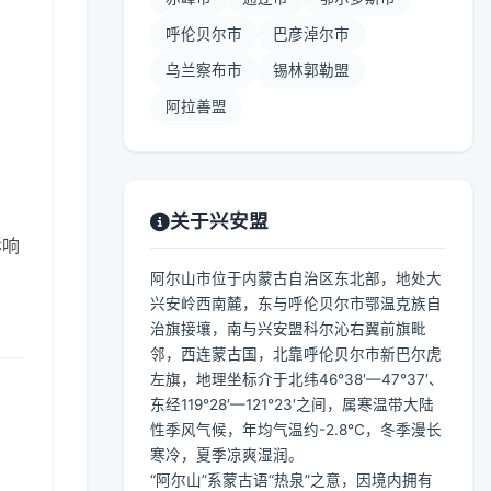
呼伦贝尔市
巴彦淖尔市
乌兰察布市
锡林郭勒盟
阿拉善盟
关于兴安盟
影响
阿尔山市位于内蒙古自治区东北部，地处大
兴安岭西南麓，东与呼伦贝尔市鄂温克族自
治旗接壤，南与兴安盟科尔沁右翼前旗毗
邻，西连蒙古国，北靠呼伦贝尔市新巴尔虎
左旗，地理坐标介于北纬46°38′—47°37′、
东经119°28′—121°23′之间，属寒温带大陆
性季风气候，年均气温约-2.8℃，冬季漫长
寒冷，夏季凉爽湿润。
“阿尔山”系蒙古语“热泉”之意，因境内拥有