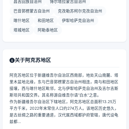
昌吉回族自治州
博尔塔拉蒙古自治州
巴音郭楞蒙古自治州
克孜勒苏柯尔克孜自治州
喀什地区
和田地区
伊犁哈萨克自治州
塔城地区
阿勒泰地区
关于阿克苏地区
阿克苏地区位于新疆维吾尔自治区西南部，地处天山南麓、塔
里木盆地北缘，东与巴音郭楞蒙古自治州相连，南与和田地区
接壤，西与喀什地区毗邻，北与伊犁哈萨克自治州及吉尔吉斯
斯坦共和国交界。其名称源自维吾尔语“白水”之意。
作为新疆维吾尔自治区下辖地区，阿克苏地区总面积13.25万
平方千米，2022年末常住人口约274万人。该地区历史悠久，
是古丝绸之路的重要通道，汉代属西域都护府管辖，唐代设龟
兹都...