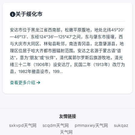
关于绥化市
安达市位于黑龙江省西南部，松嫩平原腹地，地处北纬45°20′
—46°13′、东经124°36′—125°47′之间，东与肇东市接壤，西
与大庆市大同区、林甸县毗邻，南连青冈县，北靠肇源县，地
理区位居于哈大齐都市圈辐射范围。安达之名源于蒙古语“谙
达”，意为“朋友”或“伙伴”，清代属郭尔罗斯后旗游牧地，清光
绪三十二年（1906年）设安达厅，民国二年（1913年）改厅为
县，1982年撤县设市，199...
查看更多介绍
友情链接
sxkvpd天气网
scqdm天气网
pmmaxwy天气网
sukqaz
天气网