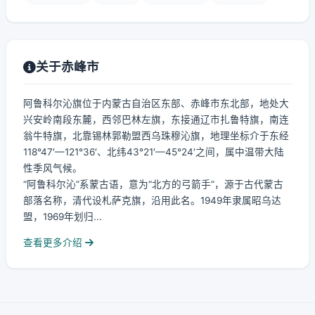
关于赤峰市
阿鲁科尔沁旗位于内蒙古自治区东部、赤峰市东北部，地处大
兴安岭南段东麓，西邻巴林左旗，东接通辽市扎鲁特旗，南连
翁牛特旗，北靠锡林郭勒盟西乌珠穆沁旗，地理坐标介于东经
118°47′—121°36′、北纬43°21′—45°24′之间，属中温带大陆
性季风气候。
“阿鲁科尔沁”系蒙古语，意为“北方的弓箭手”，源于古代蒙古
部落名称，清代设札萨克旗，沿用此名。1949年隶属昭乌达
盟，1969年划归...
查看更多介绍