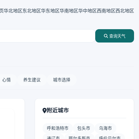
页
华北地区
东北地区
华东地区
华南地区
华中地区
西南地区
西北地区
查询天气
心情
养生建议
城市选择
附近城市
呼和浩特市
包头市
乌海市
通辽市
鄂尔多斯市
呼伦贝尔市