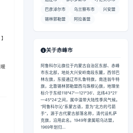
巴彦淖尔市
乌兰察布市
兴安盟
锡林郭勒盟
阿拉善盟
 】
关于赤峰市
阿鲁科尔沁旗位于内蒙古自治区东部、赤峰
保暖
市东北部，地处大兴安岭南段东麓，西邻巴
林左旗，东接通辽市扎鲁特旗，南连翁牛特
旗，北靠锡林郭勒盟西乌珠穆沁旗，地理坐
标介于东经118°47′—121°36′、北纬43°21′
—45°24′之间，属中温带大陆性季风气候。
“阿鲁科尔沁”系蒙古语，意为“北方的弓箭
手”，源于古代蒙古部落名称，清代设札萨
克旗，沿用此名。1949年隶属昭乌达盟，
1969年划归...