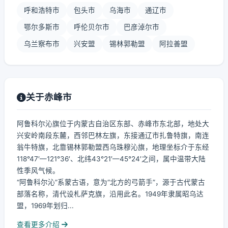
呼和浩特市
包头市
乌海市
通辽市
鄂尔多斯市
呼伦贝尔市
巴彦淖尔市
乌兰察布市
兴安盟
锡林郭勒盟
阿拉善盟
关于赤峰市
阿鲁科尔沁旗位于内蒙古自治区东部、赤峰市东北部，地处大
兴安岭南段东麓，西邻巴林左旗，东接通辽市扎鲁特旗，南连
翁牛特旗，北靠锡林郭勒盟西乌珠穆沁旗，地理坐标介于东经
118°47′—121°36′、北纬43°21′—45°24′之间，属中温带大陆
性季风气候。
“阿鲁科尔沁”系蒙古语，意为“北方的弓箭手”，源于古代蒙古
部落名称，清代设札萨克旗，沿用此名。1949年隶属昭乌达
盟，1969年划归...
查看更多介绍