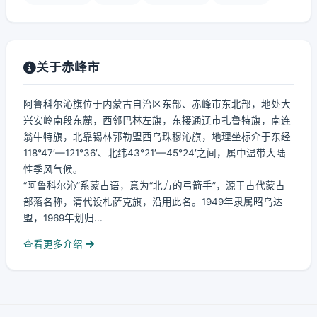
关于赤峰市
阿鲁科尔沁旗位于内蒙古自治区东部、赤峰市东北部，地处大
兴安岭南段东麓，西邻巴林左旗，东接通辽市扎鲁特旗，南连
翁牛特旗，北靠锡林郭勒盟西乌珠穆沁旗，地理坐标介于东经
118°47′—121°36′、北纬43°21′—45°24′之间，属中温带大陆
性季风气候。
“阿鲁科尔沁”系蒙古语，意为“北方的弓箭手”，源于古代蒙古
部落名称，清代设札萨克旗，沿用此名。1949年隶属昭乌达
盟，1969年划归...
查看更多介绍